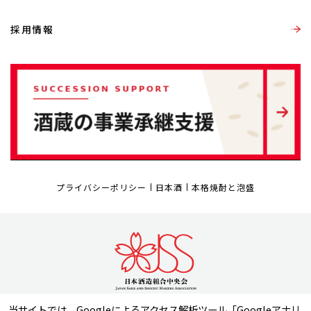
採用情報
プライバシーポリシー
日本酒
本格焼酎と泡盛
当サイトでは、Googleによるアクセス解析ツール「Googleアナリ
〒105-0003 東京都港区西新橋1丁目6番15号 日本酒造虎ノ門ビル