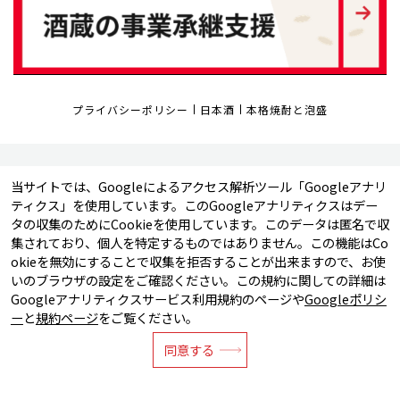
プライバシーポリシー
日本酒
本格焼酎と泡盛
当サイトでは、Googleによるアクセス解析ツール「Googleアナリ
ティクス」を使用しています。このGoogleアナリティクスはデー
タの収集のためにCookieを使用しています。このデータは匿名で収
集されており、個人を特定するものではありません。この機能はCo
okieを無効にすることで収集を拒否することが出来ますので、お使
〒105-0003 東京都港区西新橋1丁目6番15号 日本酒造虎ノ門ビル
いのブラウザの設定をご確認ください。この規約に関しての詳細は
TEL：03-3501-0101（代表）
Googleアナリティクスサービス利用規約のページや
Googleポリシ
FAX：03-3501-6018
ー
と
規約ページ
をご覧ください。
同意する
お問合せはこちら