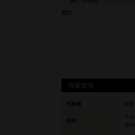
霧酎
酒蔵情報
代表者
沓間
〒4
住所
原45