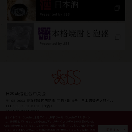
日本酒造組合中央会
〒105-0003 東京都港区西新橋1丁目6番15号 日本酒造虎ノ門ビル
TEL：03-3501-0101（代表）
FAX：03-3501-6018
URL www.japansake.or.jp
当サイトでは、Googleによるアクセス解析ツール「Googleアナリティク
ス」を使用しています。このGoogleアナリティクスはデータの収集のために
Cookieを使用しています。このデータは匿名で収集されており、個人を特定
同意する
するものではありません。この機能はCookieを無効にすることで収集を拒否