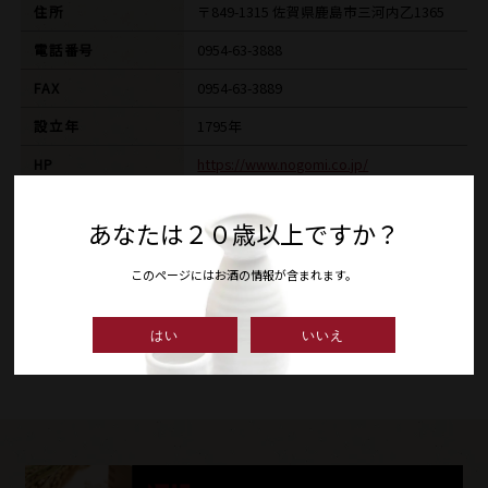
住所
〒849-1315 佐賀県鹿島市三河内乙1365
電話番号
0954-63-3888
FAX
0954-63-3889
設立年
1795年
HP
https://www.nogomi.co.jp/
E-MAIL
info@nogomi.co.jp
あなたは２０歳以上ですか？
このページにはお酒の情報が含まれます。
ギャラリー
はい
いいえ