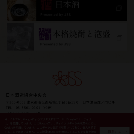
日本酒造組合中央会
〒105-0003 東京都港区西新橋1丁目6番15号 日本酒造虎ノ門ビル
TEL：03-3501-0101（代表）
FAX：03-3501-6018
URL www.japansake.or.jp
当サイトでは、Googleによるアクセス解析ツール「Googleアナリティク
ス」を使用しています。このGoogleアナリティクスはデータの収集のために
Cookieを使用しています。このデータは匿名で収集されており、個人を特定
同意する
するものではありません。この機能はCookieを無効にすることで収集を拒否