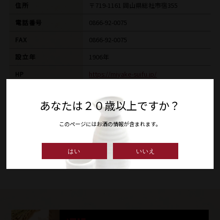
住所
〒719-1161 岡山県総社市宿355
電話番号
0866-92-0075
FAX
0866-92-0075
設立年
1906年
HP
https://miyake-suifu.jp/
E-MAIL
s-ozawa1001@mx1.tiki.ne.jp
あなたは２０歳以上ですか？
このページにはお酒の情報が含まれます。
ギャラリー
はい
いいえ