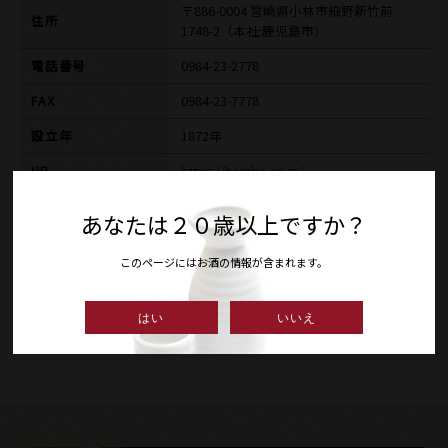
〒886-0004 宮崎県小林市細野新竹前
住所
1748-2（本社:鹿児島市）
電話番号
0984-23-2778
FAX
0984-23-7778
設立年
1872年
HP
https://hombo.co.jp/
E-MAIL
あなたは２０歳以上ですか？
このページにはお酒の情報が含まれます。
ギャラリー
はい
いいえ