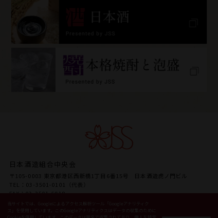
日本酒造組合中央会
〒105-0003 東京都港区西新橋1丁目6番15号 日本酒造虎ノ門ビル
TEL：03-3501-0101（代表）
FAX：03-3501-6018
URL www.japansake.or.jp
当サイトでは、Googleによるアクセス解析ツール「Googleアナリティク
ス」を使用しています。このGoogleアナリティクスはデータの収集のために
Cookieを使用しています。このデータは匿名で収集されており、個人を特定