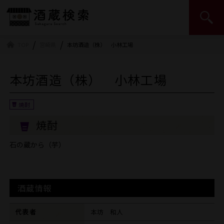
日本酒造組合中央会 | JSS
TOP
宮崎県
本坊酒造（株） 小林工場
本坊酒造（株） 小林工場
焼酎
石の蔵から（芋）
酒蔵情報
代表者
本坊 和人