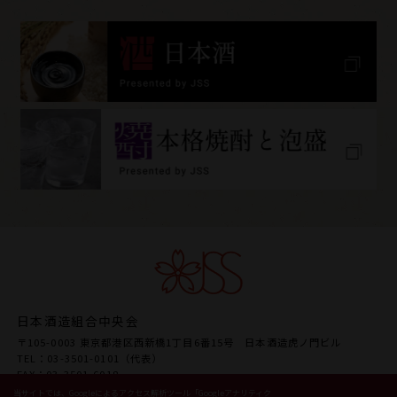
日本酒造組合中央会
〒105-0003 東京都港区西新橋1丁目6番15号 日本酒造虎ノ門ビル
TEL：03-3501-0101（代表）
FAX：03-3501-6018
URL www.japansake.or.jp
当サイトでは、Googleによるアクセス解析ツール「Googleアナリティク