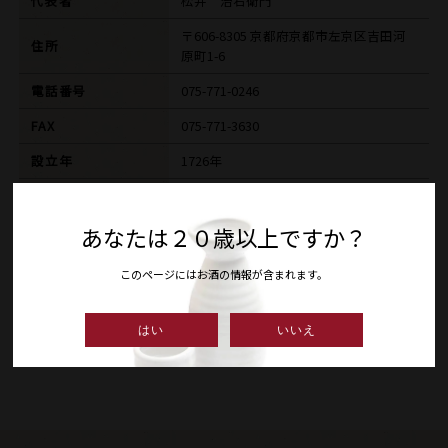
代表者
松井 治右衛門
〒606-8305 京都府京都市左京区吉田河
住所
原町1-6
電話番号
075-771-0246
FAX
075-771-3630
設立年
1726年
HP
https://matsuishuzo.com/
あなたは２０歳以上ですか？
E-MAIL
info@matsuishuzo.com
このページにはお酒の情報が含まれます。
ギャラリー
はい
いいえ