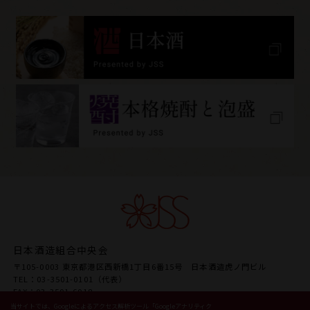
日本酒造組合中央会
〒105-0003 東京都港区西新橋1丁目6番15号 日本酒造虎ノ門ビル
TEL：03-3501-0101（代表）
FAX：03-3501-6018
URL www.japansake.or.jp
当サイトでは、Googleによるアクセス解析ツール「Googleアナリティク