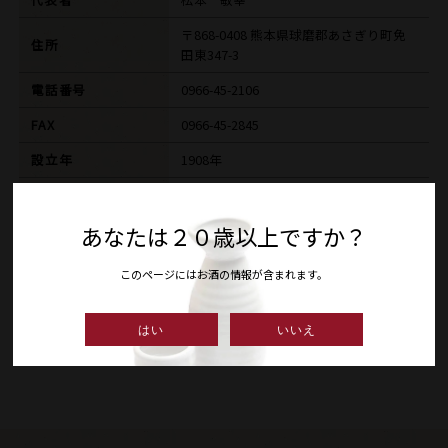
〒868-0408 熊本県球磨郡あさぎり町免
住所
田東347-3
電話番号
0966-45-2106
FAX
0966-45-2845
設立年
1908年
HP
あなたは２０歳以上ですか？
E-MAIL
banryoku@asagiri.jp
このページにはお酒の情報が含まれます。
ギャラリー
はい
いいえ