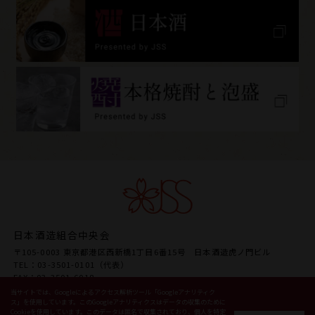
日本酒造組合中央会
〒105-0003 東京都港区西新橋1丁目6番15号 日本酒造虎ノ門ビル
TEL：03-3501-0101（代表）
FAX：03-3501-6018
URL www.japansake.or.jp
当サイトでは、Googleによるアクセス解析ツール「Googleアナリティク
ス」を使用しています。このGoogleアナリティクスはデータの収集のために
Cookieを使用しています。このデータは匿名で収集されており、個人を特定