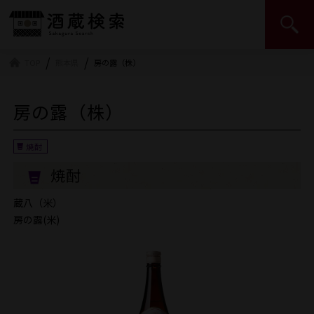
日本酒造組合中央会 | JSS
TOP
熊本県
房の露（株）
房の露（株）
焼酎
蔵八（米）
房の露(米)