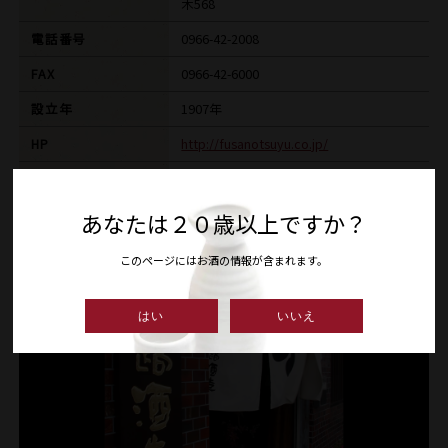
木568
電話番号
0966-42-2008
FAX
0966-42-6000
設立年
1907年
HP
http://fusanotsuyu.co.jp/
E-MAIL
info@fusanotsuyu.co.jp
あなたは２０歳以上ですか？
このページにはお酒の情報が含まれます。
はい
いいえ