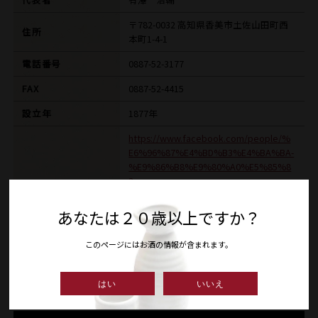
〒782-0032 高知県香美市土佐山田町西
住所
本町1-4-1
電話番号
0887-52-3177
FAX
0887-52-4415
設立年
1877年
https://www.facebook.com/people/%
E6%96%87%E4%BD%B3%E4%BA%BA-
%E9%86%B8%E9%80%A0%E5%85%8
3-
HP
%E6%A0%AA%E5%BC%8F%E4%BC%9
A%E7%A4%BE%E3%82%A2%E3%83%
あなたは２０歳以上ですか？
AA%E3%82%B5%E3%83%AF/10005726
3515822/?sk=about
このページにはお酒の情報が含まれます。
E-MAIL
bunkajin@sunny.ocn.ne.jp
はい
いいえ