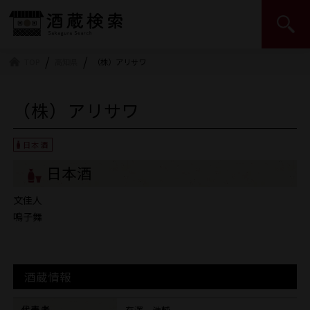
日本酒造組合中央会 | JSS
TOP
高知県
（株）アリサワ
（株）アリサワ
日本酒
文佳人
鳴子舞
酒蔵情報
代表者
有澤 浩輔