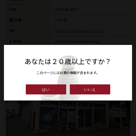
FAX
0297-42-6977
設立年
1805年
HP
https://hitorimusume.co.jp/
E-MAIL
info@hitorimusume.co.jp
あなたは２０歳以上ですか？
このページにはお酒の情報が含まれます。
はい
いいえ