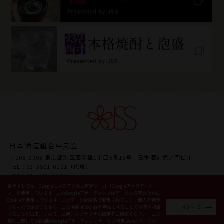
日本酒造組合中央会
〒105-0003 東京都港区西新橋1丁目6番15号 日本酒造虎ノ門ビル
TEL：03-3501-0101（代表）
FAX：03-3501-6018
URL www.japansake.or.jp
当サイトでは、Googleによるアクセス解析ツール「Googleアナリティク
ス」を使用しています。このGoogleアナリティクスはデータの収集のために
Cookieを使用しています。このデータは匿名で収集されており、個人を特定
同意する
するものではありません。この機能はCookieを無効にすることで収集を拒否
することが出来ますので、お使いのブラウザの設定をご確認ください。この
Copyright © 2026 Japan Sake and Shochu Makers Association.
規約に関しての詳細はGoogleアナリティクスサービス利用規約のページや