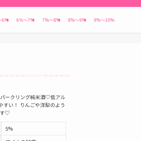
〜6%
6％〜7%
7%〜8%
8%〜9%
9%〜10%
パークリング純米酒♡低アル
やすい！ りんごや洋梨のよう
す♡
5%